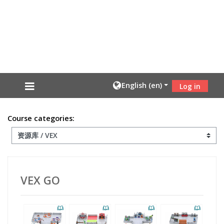
Skip to main content
English ‎(en)‎
Log in
Course categories:
VEX GO